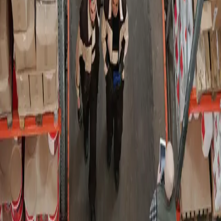
WooCommerce
(
5
)
Magento
(
4
)
eCommerce
(
2
)
Leadership
(
2
)
Remote Work
(
1
)
Archives
2025
(
3
)
2024
(
11
)
2023
(
24
)
2022
(
7
)
2021
(
13
)
2020
(
9
)
2019
(
2
)
2018
(
4
)
2017
(
4
)
2015
(
37
)
2014
(
8
)
2013
(
9
)
2012
(
28
)
2011
(
1
)
2010
(
20
)
2009
(
100
)